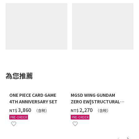
為您推薦
ONE PIECE CARD GAME
MGSD WING GUNDAM
4TH ANNIVERSARY SET
ZERO EW[STRUCTURAL
COATING/BLACK] [2026年
‌3,860
‌2,270
NT$
NT$
（含税）
（含税）
12月發送]
PRE-ORDER
PRE-ORDER