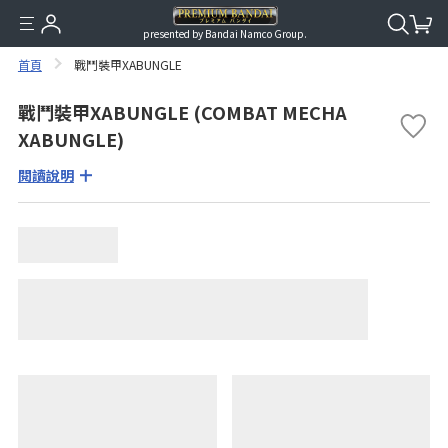
presented by Bandai Namco Group.
首頁
戰鬥裝甲XABUNGLE
戰鬥裝甲XABUNGLE (COMBAT MECHA
XABUNGLE)
閱讀說明