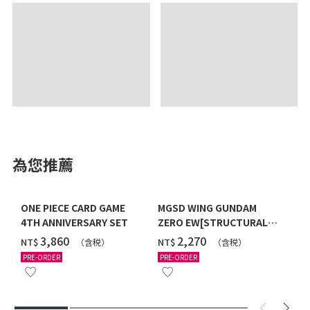
為您推薦
ONE PIECE CARD GAME
MGSD WING GUNDAM
4TH ANNIVERSARY SET
ZERO EW[STRUCTURAL
COATING/BLACK] [2026年
‌3,860
‌2,270
NT$
NT$
（含税）
（含税）
12月發送]
PRE-ORDER
PRE-ORDER