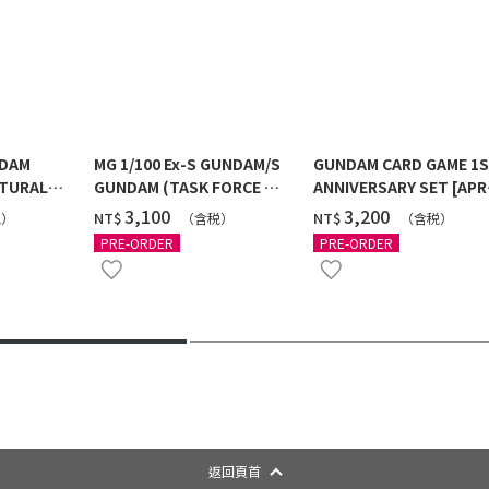
NDAM
MG 1/100 Ex-S GUNDAM/S
GUNDAM CARD GAME 1
TURAL
GUNDAM (TASK FORCE α
ANNIVERSARY SET [APR
 [2026年
Ver.) [2026年10月發送]
2027 DELIVERY]
‌3,100
‌3,200
NT$
NT$
税）
（含税）
（含税）
PRE-ORDER
PRE-ORDER
返回頁首