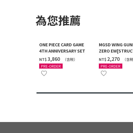
為您推薦
ONE PIECE CARD GAME
MGSD WING GU
4TH ANNIVERSARY SET
ZERO EW[STRUC
COATING/BLACK]
‌3,860
‌2,270
NT$
NT$
（含税）
（含
12月發送]
PRE-ORDER
PRE-ORDER