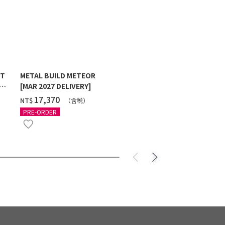
ST
METAL BUILD METEOR
HG 1/144 G
[MAR 2027 DELIVERY]
MAXTER [2
‌17,370
‌550
NT$
NT$
（含税）
（
PRE-ORDER
PRE-ORDER