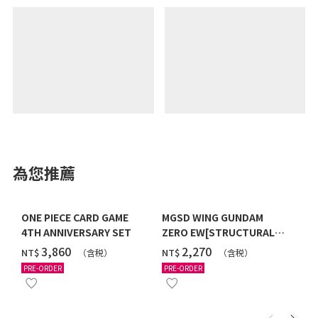
為您推薦
ONE PIECE CARD GAME
MGSD WING GUNDAM
4TH ANNIVERSARY SET
ZERO EW[STRUCTURAL
COATING/BLACK] [2026年
‌3,860
‌2,270
NT$
NT$
（含税）
（含税）
12月發送]
PRE-ORDER
PRE-ORDER