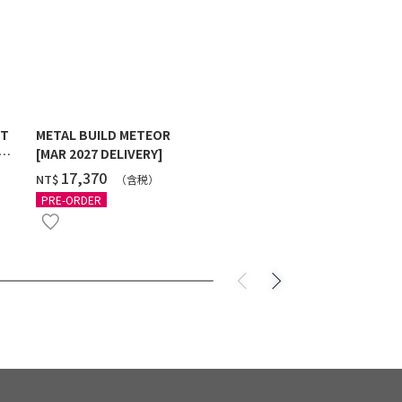
ST
METAL BUILD METEOR
HG 1/144 G
[MAR 2027 DELIVERY]
MAXTER [2
‌17,370
‌550
NT$
NT$
（含税）
（
PRE-ORDER
PRE-ORDER