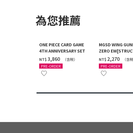
為您推薦
ONE PIECE CARD GAME
MGSD WING GU
4TH ANNIVERSARY SET
ZERO EW[STRUC
COATING/BLACK]
‌3,860
‌2,270
NT$
NT$
（含税）
（含
12月發送]
PRE-ORDER
PRE-ORDER