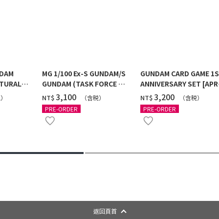
NDAM
MG 1/100 Ex-S GUNDAM/S
GUNDAM CARD GAME 1
TURAL
GUNDAM (TASK FORCE α
ANNIVERSARY SET [APR
 [2026年
Ver.) [2026年10月發送]
2027 DELIVERY]
‌3,100
‌3,200
NT$
NT$
税）
（含税）
（含税）
PRE-ORDER
PRE-ORDER
返回頁首