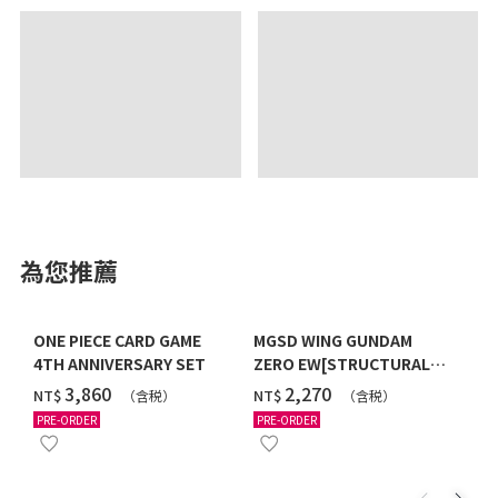
為您推薦
ONE PIECE CARD GAME
MGSD WING GUNDAM
4TH ANNIVERSARY SET
ZERO EW[STRUCTURAL
COATING/BLACK] [2026年
‌3,860
‌2,270
NT$
NT$
（含税）
（含税）
12月發送]
PRE-ORDER
PRE-ORDER