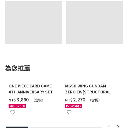
為您推薦
ONE PIECE CARD GAME
MGSD WING GUNDAM
4TH ANNIVERSARY SET
ZERO EW[STRUCTURAL
COATING/BLACK] [2026年
‌3,860
‌2,270
NT$
NT$
（含税）
（含税）
12月發送]
PRE-ORDER
PRE-ORDER