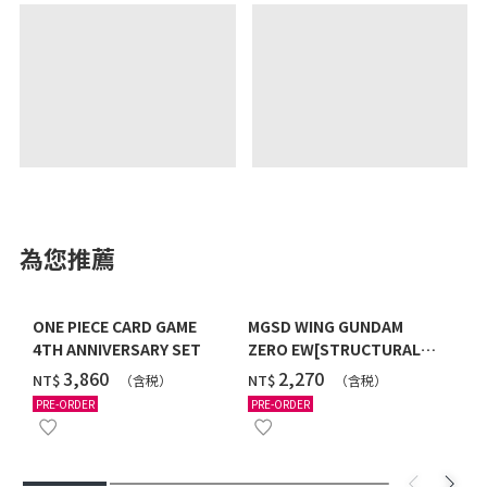
為您推薦
ONE PIECE CARD GAME
MGSD WING GUNDAM
4TH ANNIVERSARY SET
ZERO EW[STRUCTURAL
COATING/BLACK] [2026年
‌3,860
‌2,270
NT$
NT$
（含税）
（含税）
12月發送]
PRE-ORDER
PRE-ORDER