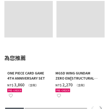
為您推薦
ONE PIECE CARD GAME
MGSD WING GUNDAM
4TH ANNIVERSARY SET
ZERO EW[STRUCTURAL
COATING/BLACK] [2026年
‌3,860
‌2,270
NT$
NT$
（含税）
（含税）
12月發送]
PRE-ORDER
PRE-ORDER