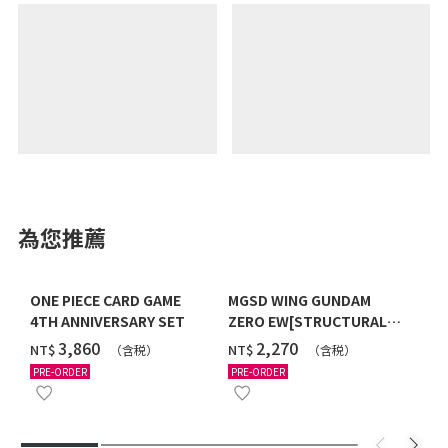
為您推薦
ONE PIECE CARD GAME
MGSD WING GUNDAM
4TH ANNIVERSARY SET
ZERO EW[STRUCTURAL
COATING/BLACK] [2026年
‌3,860
‌2,270
NT$
NT$
（含税）
（含税）
12月發送]
PRE-ORDER
PRE-ORDER