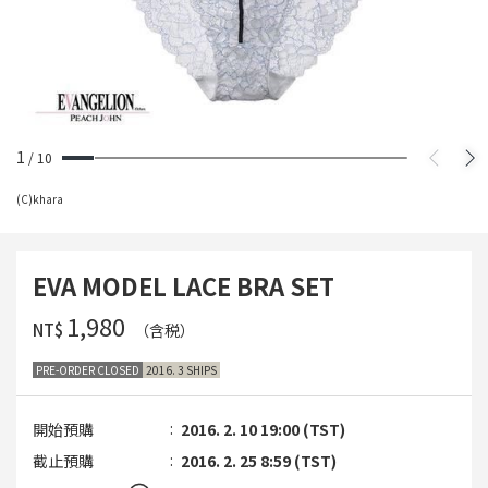
1
/
10
(C)khara
EVA MODEL LACE BRA SET
‌1,980
NT$
（含税）
PRE-ORDER CLOSED
2016. 3 SHIPS
開始預購
2016. 2. 10 19:00 (TST)
截止預購
2016. 2. 25 8:59 (TST)