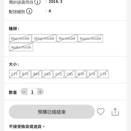
2016. 3
預計送貨月份
A
配送組別
種類
:
Mari model
Shinji model
Rei model
Kaoru model
Asuka mode
大小
:
C75
B75
B65
D65
D75
C65
B70
D70
C70
－
1
＋
數量
預購已經結束
不接受換貨或退貨。