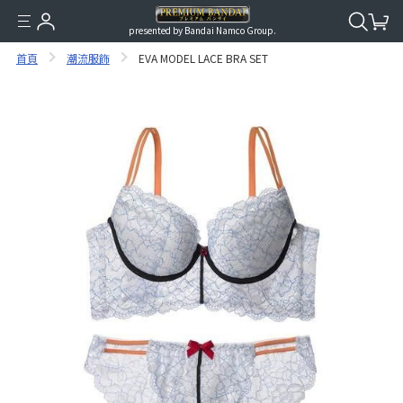
presented by Bandai Namco Group.
首頁
潮流服飾
EVA MODEL LACE BRA SET