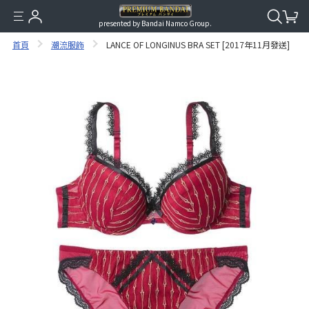
presented by Bandai Namco Group.
首頁
潮流服飾
LANCE OF LONGINUS BRA SET [2017年11月發送]