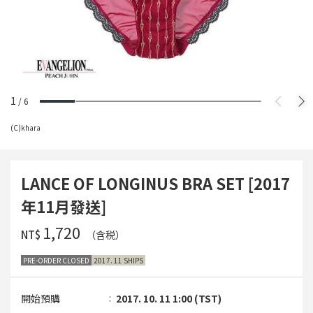
1
/
6
(C)khara
LANCE OF LONGINUS BRA SET [2017
年11月發送]
‌1,720
NT$
（含税）
PRE-ORDER CLOSED
2017. 11 SHIPS
開始預購
2017. 10. 11 1:00 (TST)