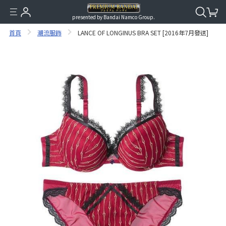
presented by Bandai Namco Group.
首頁
潮流服飾
LANCE OF LONGINUS BRA SET [2016年7月發送]