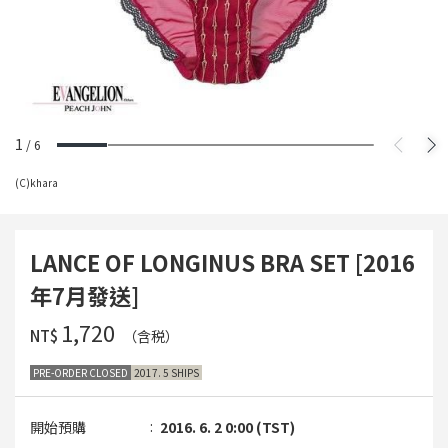
1
/
6
(C)khara
LANCE OF LONGINUS BRA SET [2016
年7月發送]
‌1,720
NT$
（含税）
PRE-ORDER CLOSED
2017. 5 SHIPS
開始預購
2016. 6. 2 0:00 (TST)