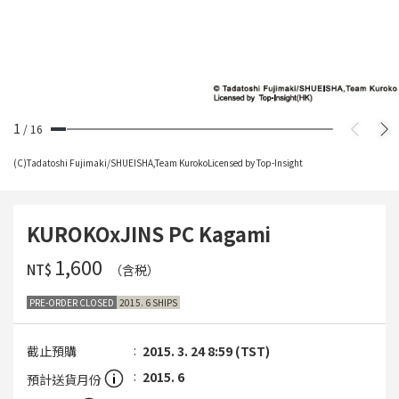
1
/
16
(C)Tadatoshi Fujimaki/SHUEISHA,Team KurokoLicensed by Top-Insight
KUROKOxJINS PC Kagami
‌1,600
NT$
（含税）
PRE-ORDER CLOSED
2015. 6 SHIPS
截止預購
2015. 3. 24 8:59 (TST)
2015. 6
預計送貨月份