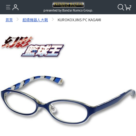
presented by Bandai Namco Group.
首頁
超級機器人大戰
KUROKOXJINS PC KAGAMI