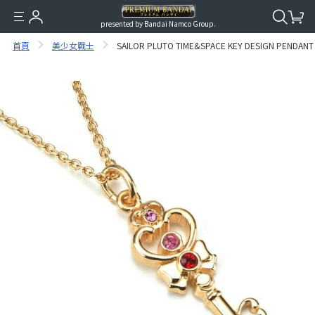
presented by Bandai Namco Group.
首頁
美少女戰士
SAILOR PLUTO TIME&SPACE KEY DESIGN PENDANT