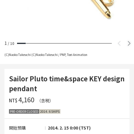
1
/
10
(C)Naoko Takeuchi (C)Naoko Takeuchi / PNP, Toei Animation
Sailor Pluto time&space KEY design
pendant
‌4,160
NT$
（含税）
PRE-ORDER CLOSED
2014. 6 SHIPS
開始預購
2014. 2. 15 0:00 (TST)