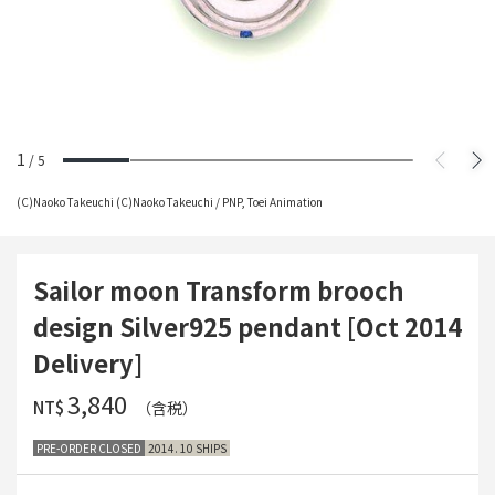
1
/
5
(C)Naoko Takeuchi (C)Naoko Takeuchi / PNP, Toei Animation
Sailor moon Transform brooch
design Silver925 pendant [Oct 2014
Delivery]
‌3,840
NT$
（含税）
PRE-ORDER CLOSED
2014. 10 SHIPS