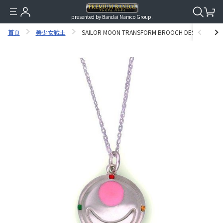
presented by Bandai Namco Group.
首頁
美少女戰士
SAILOR MOON TRANSFORM BROOCH DESIGN SILVER