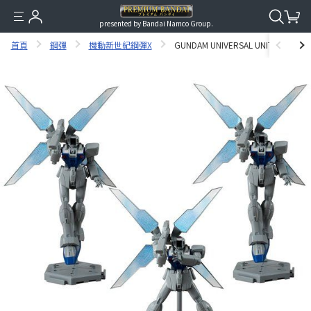
presented by Bandai Namco Group.
首頁
鋼彈
機動新世紀鋼彈X
GUNDAM UNIVERSAL UNIT G BIT SE