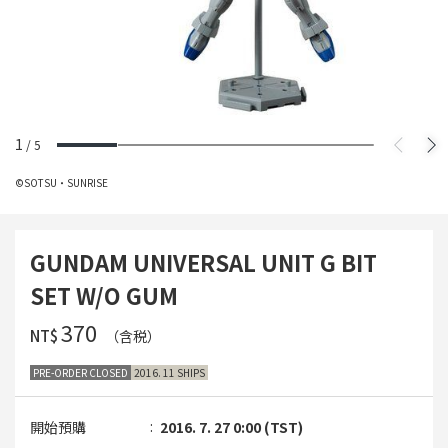
1
/
5
©SOTSU・SUNRISE
GUNDAM UNIVERSAL UNIT G BIT
SET W/O GUM
‌370
NT$
（含税）
PRE-ORDER CLOSED
2016. 11 SHIPS
開始預購
2016. 7. 27 0:00 (TST)