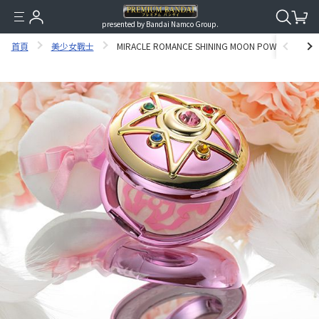
presented by Bandai Namco Group.
首頁
美少女戰士
MIRACLE ROMANCE SHINING MOON POWDER PR