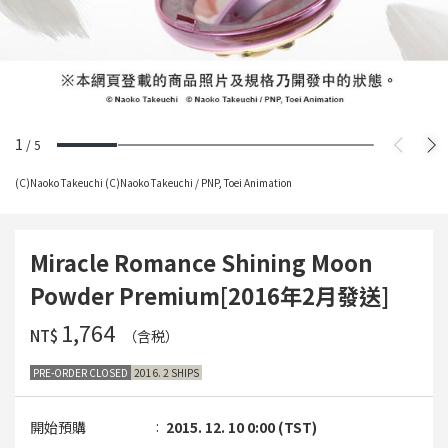
1
/
5
(C)Naoko Takeuchi (C)Naoko Takeuchi / PNP, Toei Animation
Miracle Romance Shining Moon
Powder Premium[2016年2月發送]
‌1,764
NT$
（含税）
PRE-ORDER CLOSED
2016. 2 SHIPS
開始預購
2015. 12. 10 0:00 (TST)