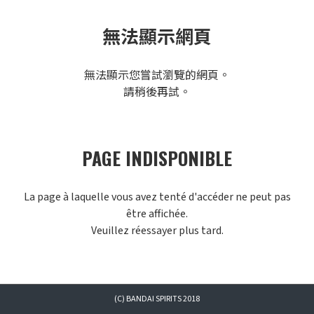
無法顯示網頁
無法顯示您嘗試瀏覽的網頁。
請稍後再試。
PAGE INDISPONIBLE
La page à laquelle vous avez tenté d'accéder ne peut pas
être affichée.
Veuillez réessayer plus tard.
(C) BANDAI SPIRITS 2018