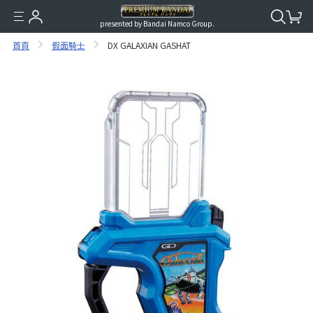
presented by Bandai Namco Group.
首頁
假面騎士
DX GALAXIAN GASHAT