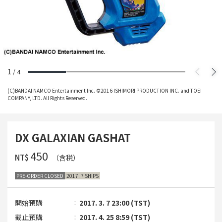
1
/
4
(C)BANDAI NAMCO Entertainment Inc. ©2016 ISHIMORI PRODUCTION INC. and TOEI
COMPANY, LTD. All Rights Reserved.
DX GALAXIAN GASHAT
‌450
NT$
（含税）
PRE-ORDER CLOSED
2017. 7 SHIPS
開始預購
2017. 3. 7 23:00 (TST)
截止預購
2017. 4. 25 8:59 (TST)