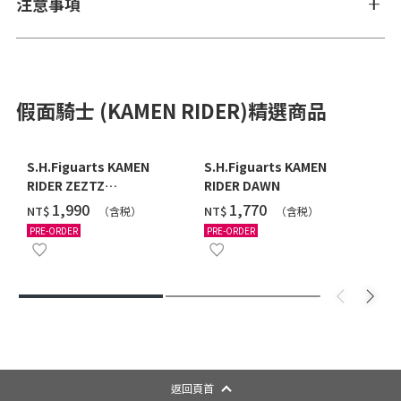
注意事項
假面騎士 (KAMEN RIDER)精選商品
S.H.Figuarts KAMEN
S.H.Figuarts KAMEN
RIDER ZEZTZ
RIDER DAWN
CATASTROM
‌1,990
‌1,770
NT$
NT$
（含税）
（含税）
PRE-ORDER
PRE-ORDER
返回頁首