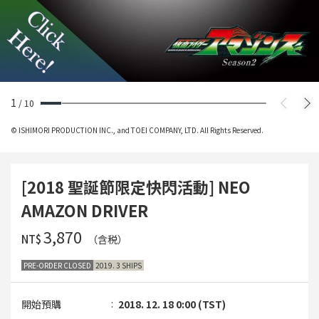
1
/
10
© ISHIMORI PRODUCTION INC., and TOEI COMPANY, LTD. All Rights Reserved.
[2018 聖誕節限定快閃活動] NEO
AMAZON DRIVER
‌3,870
NT$
（含税）
PRE-ORDER CLOSED
2019. 3 SHIPS
開始預購
2018. 12. 18 0:00 (TST)