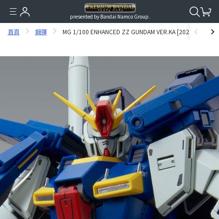
presented by Bandai Namco Group.
首頁
鋼彈
MG 1/100 ENHANCED ZZ GUNDAM VER.KA [2022年10月發