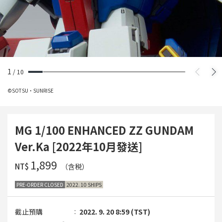
1
/
10
©SOTSU・SUNRISE
MG 1/100 ENHANCED ZZ GUNDAM
Ver.Ka [2022年10月發送]
‌1,899
NT$
（含税）
PRE-ORDER CLOSED
2022. 10 SHIPS
截止預購
2022. 9. 20 8:59 (TST)