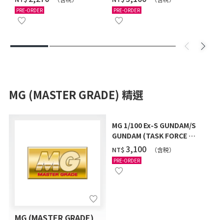
12月發送]
PRE-ORDER
PRE-ORDER
MG (MASTER GRADE) 精選
MG 1/100 Ex-S GUNDAM/S
GUNDAM (TASK FORCE α
Ver.) [2026年10月發送]
‌3,100
NT$
（含税）
PRE-ORDER
MG (MASTER GRADE)