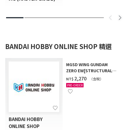
BANDAI HOBBY ONLINE SHOP 精選
MGSD WING GUNDAM
ZERO EW[STRUCTURAL
COATING/BLACK] [2026年
‌2,270
NT$
（含税）
12月發送]
PRE-ORDER
BANDAI HOBBY
ONLINE SHOP