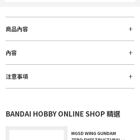
商品內容
內容
注意事項
BANDAI HOBBY ONLINE SHOP 精選
MGSD WING GUNDAM
ZERO EW[STRUCTURAL