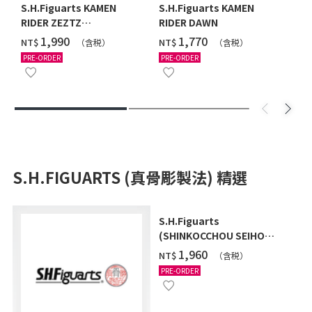
S.H.Figuarts KAMEN
S.H.Figuarts KAMEN
RIDER ZEZTZ
RIDER DAWN
CATASTROM
‌1,990
‌1,770
NT$
NT$
（含税）
（含税）
PRE-ORDER
PRE-ORDER
S.H.FIGUARTS (真骨彫製法) 精選
S.H.Figuarts
(SHINKOCCHOU SEIHOU)
ULTRAMAN (A TYPE)
‌1,960
NT$
（含税）
PRE-ORDER