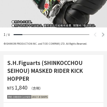
1
/
8
©ISHIMORI PRODUCTION INC. and TOEI COMPANY, LTD. All Rights Reserved.
S.H.Figuarts (SHINKOCCHOU
SEIHOU) MASKED RIDER KICK
HOPPER
‌1,840
NT$
（含税）
PRE-ORDER CLOSED
2017. 8 SHIPS