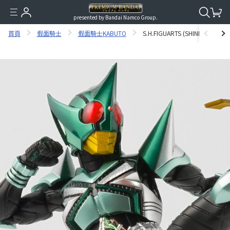
presented by Bandai Namco Group.
首頁
假面騎士
假面騎士KABUTO
S.H.FIGUARTS (SHINKOCCHOU 