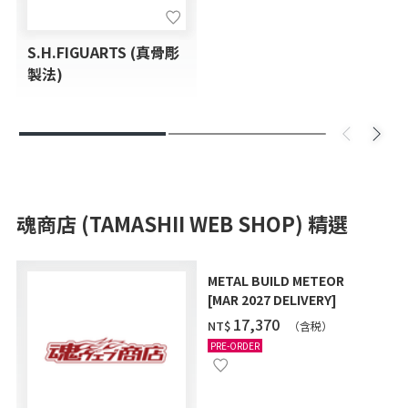
S.H.FIGUARTS (真骨彫
製法)
魂商店 (TAMASHII WEB SHOP) 精選
METAL BUILD METEOR
[MAR 2027 DELIVERY]
‌17,370
NT$
（含税）
PRE-ORDER