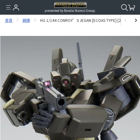
presented by Bandai Namco Group.
首頁
鋼彈
HG 1/144 CONROY’S JEGAN [ECOAS TYPE] [2019年10