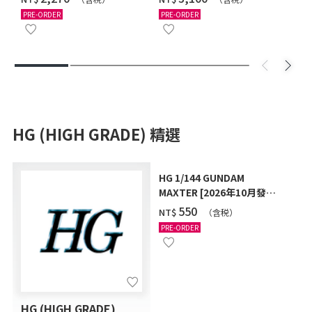
12月發送]
PRE-ORDER
PRE-ORDER
HG (HIGH GRADE) 精選
HG 1/144 GUNDAM
MAXTER [2026年10月發
送]
‌550
NT$
（含税）
PRE-ORDER
HG (HIGH GRADE)