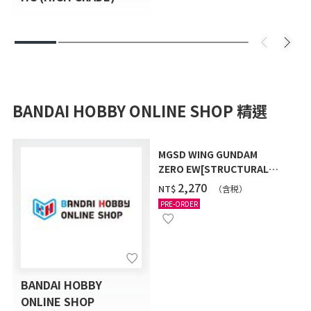
BANDAI HOBBY ONLINE SHOP 精選
MGSD WING GUNDAM
ZERO EW[STRUCTURAL
COATING/BLACK] [2026年
‌2,270
NT$
（含税）
12月發送]
PRE-ORDER
BANDAI HOBBY
ONLINE SHOP