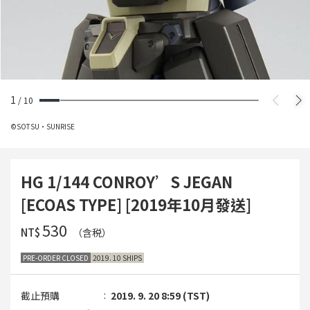
1
/
10
©SOTSU・SUNRISE
HG 1/144 CONROY’S JEGAN
[ECOAS TYPE] [2019年10月發送]
‌530
NT$
（含税）
PRE-ORDER CLOSED
2019. 10 SHIPS
截止預購
2019. 9. 20 8:59 (TST)