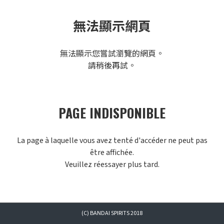
無法顯示網頁
無法顯示您嘗試瀏覽的網頁。
請稍後再試。
PAGE INDISPONIBLE
La page à laquelle vous avez tenté d'accéder ne peut pas
être affichée.
Veuillez réessayer plus tard.
(C) BANDAI SPIRITS 2018