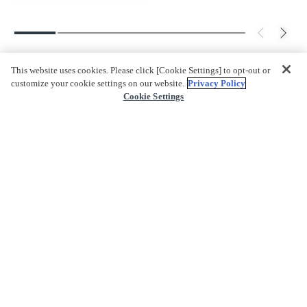
This website uses cookies. Please click [Cookie Settings] to opt-out or
customize your cookie settings on our website.
Privacy Policy
Cookie Settings
返回頁首
關於我們
什麼是PREMIUM BANDAI?
網站地圖
公司資訊
公司簡介
可持續發展
用戶指南