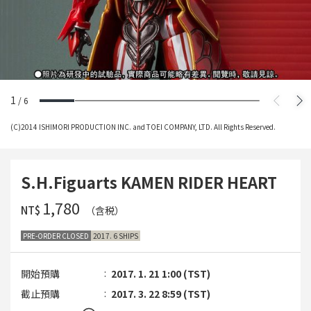
1
/
6
(C)2014 ISHIMORI PRODUCTION INC. and TOEI COMPANY, LTD. All Rights Reserved.
S.H.Figuarts KAMEN RIDER HEART
‌1,780
NT$
（含税）
PRE-ORDER CLOSED
2017. 6 SHIPS
開始預購
2017. 1. 21 1:00 (TST)
截止預購
2017. 3. 22 8:59 (TST)