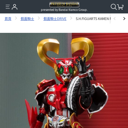
presented by Bandai Namco Group.
首頁
假面騎士
假面騎士DRIVE
S.H.FIGUARTS KAMEN RIDER HEA