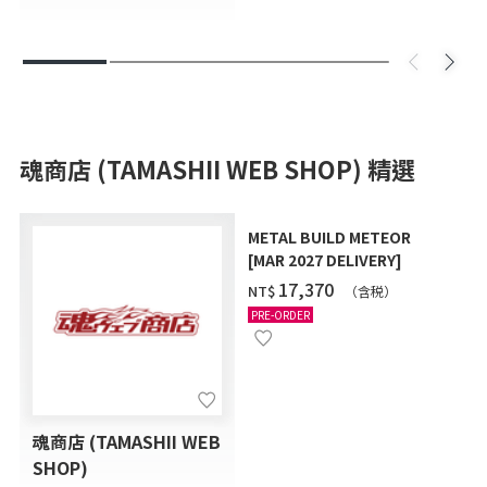
魂商店 (TAMASHII WEB SHOP) 精選
METAL BUILD METEOR
[MAR 2027 DELIVERY]
‌17,370
NT$
（含税）
PRE-ORDER
魂商店 (TAMASHII WEB
SHOP)