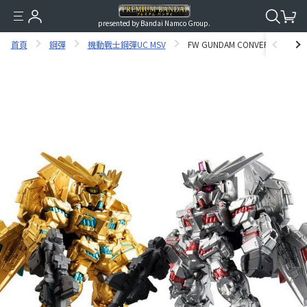
presented by Bandai Namco Group.
首頁
鋼彈
機動戰士鋼彈UC MSV
FW GUNDAM CONVERGE VER. G