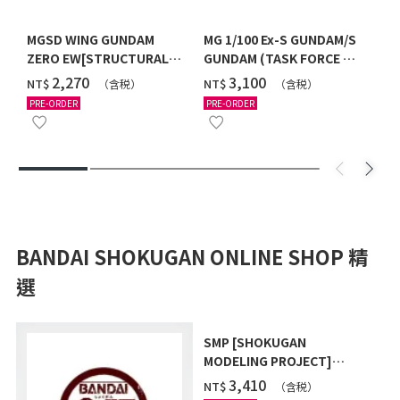
MGSD WING GUNDAM
MG 1/100 Ex-S GUNDAM/S
ZERO EW[STRUCTURAL
GUNDAM (TASK FORCE α
COATING/BLACK] [2026年
Ver.) [2026年10月發送]
‌2,270
‌3,100
NT$
NT$
（含税）
（含税）
12月發送]
PRE-ORDER
PRE-ORDER
BANDAI SHOKUGAN ONLINE SHOP 精
選
SMP [SHOKUGAN
MODELING PROJECT]
POWER ANIMAL SERIES
‌3,410
NT$
（含税）
EXTRA FULL SET W/O