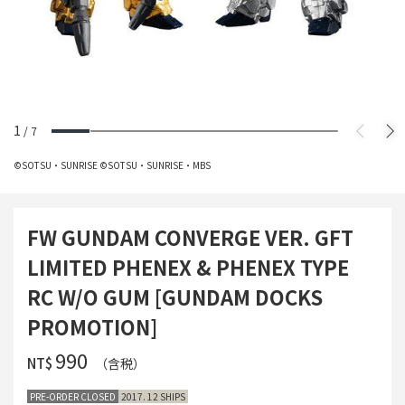
1
/
7
©SOTSU・SUNRISE ©SOTSU・SUNRISE・MBS
FW GUNDAM CONVERGE VER. GFT
LIMITED PHENEX & PHENEX TYPE
RC W/O GUM [GUNDAM DOCKS
PROMOTION]
‌990
NT$
（含税）
PRE-ORDER CLOSED
2017. 12 SHIPS