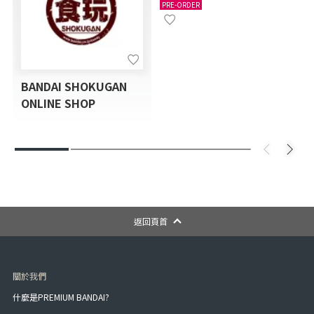
PRE-ORDER
GUM (WITH BONUS GIFT)
BANDAI SHOKUGAN
ONLINE SHOP
返回頁首
關於我們
什麼是PREMIUM BANDAI?