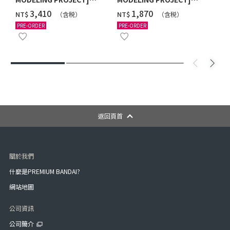
POWER ANIMAL SERIES
HYAKUJU GATTAI
‌3,410
‌1,870
NT$
NT$
（含税）
（含税）
EXTRA FULL SET W/O
GAOKING W/O GUM
PRE-ORDER
PRE-ORDER
GUM (WITH BONUS GIFT)
返回頁首
關於我們
什麼是PREMIUM BANDAI?
網站地圖
公司資訊
公司簡介