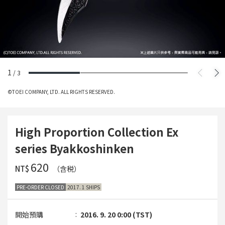
1
/
3
©TOEI COMPANY, LTD. ALL RIGHTS RESERVED.
High Proportion Collection Ex
series Byakkoshinken
‌620
NT$
（含税）
PRE-ORDER CLOSED
2017. 1 SHIPS
開始預購
2016. 9. 20 0:00 (TST)