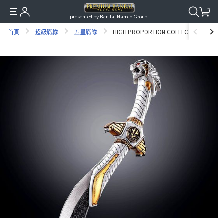
presented by Bandai Namco Group.
首頁
超級戰隊
五星戰隊
HIGH PROPORTION COLLECTION EX SE