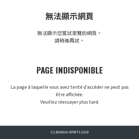
無法顯示網頁
無法顯示您嘗試瀏覽的網頁。
請稍後再試。
PAGE INDISPONIBLE
La page à laquelle vous avez tenté d'accéder ne peut pas
être affichée.
Veuillez réessayer plus tard.
(C) BANDAI SPIRITS 2018