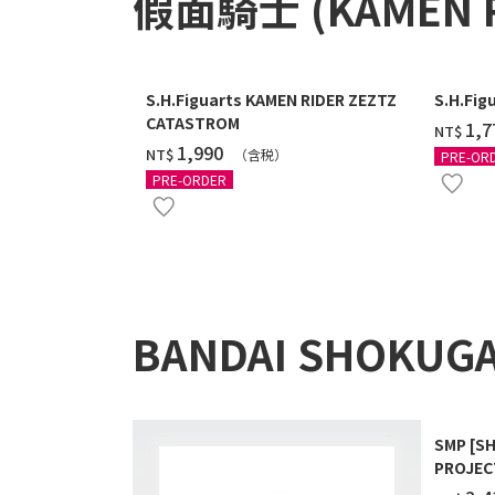
假面騎士 (KAMEN 
S.H.Figuarts KAMEN RIDER ZEZTZ
S.H.Fig
CATASTROM
‌1,
NT$
‌1,990
NT$
（含税）
PRE-OR
PRE-ORDER
BANDAI SHOKUG
SMP [S
PROJEC
EXTRA 