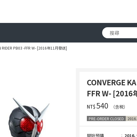
 RIDER PB03 -FFR W- [2016年11月發送]
CONVERGE KA
FFR W- [201
‌540
NT$
（含税）
PRE-ORDER CLOSED
2016.
開始預購
2016. 