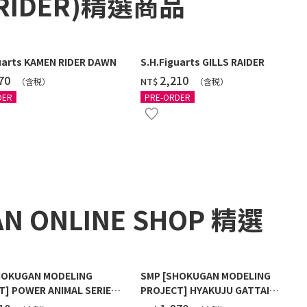
RIDER)精選商品
uarts KAMEN RIDER DAWN
S.H.Figuarts GILLS RAIDER
770
‌2,210
NT$
（含税）
（含税）
DER
PRE-ORDER
AN ONLINE SHOP 精選
HOKUGAN MODELING
SMP [SHOKUGAN MODELING
T] POWER ANIMAL SERIES
PROJECT] HYAKUJU GATTAI
FULL SET W/O GUM (WITH
GAOKING W/O GUM