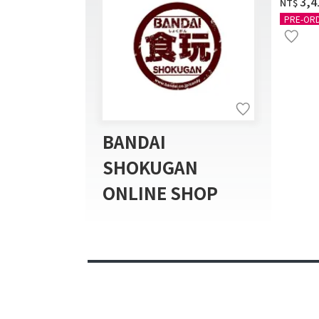
‌3,
NT$
BONUS 
PRE-OR
BANDAI
SHOKUGAN
ONLINE SHOP