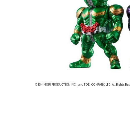
© ISHIMORI PRODUCTION INC., and TOEI COMPANY, LTD. All Rights Res