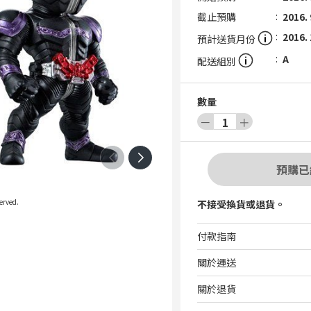
截止預購
2016. 
2016.
預計送貨月份
A
配送組別
數量
－
1
＋
預購已
erved.
不接受換貨或退貨。
付款指南
關於運送
關於退貨