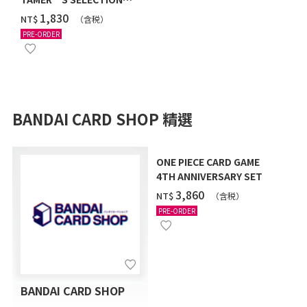
BOX VER. X ANTIBODY
‌1,830
NT$
（含税）
PRE-ORDER
BANDAI CARD SHOP 精選
ONE PIECE CARD GAME
4TH ANNIVERSARY SET
‌3,860
NT$
（含税）
PRE-ORDER
BANDAI CARD SHOP