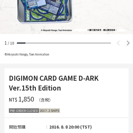
1
/
10
©Akiyoshi Hongo, Toei Animation
DIGIMON CARD GAME D-ARK
Ver.15th Edition
‌1,850
NT$
（含税）
PRE-ORDER CLOSED
2017. 2 SHIPS
開始預購
2016. 8. 8 20:00 (TST)