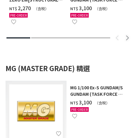
COATING/BLACK] [2026年
Ver.) [2026年10月發送]
‌2,270
‌3,100
NT$
NT$
（含税）
（含税）
12月發送]
PRE-ORDER
PRE-ORDER
MG (MASTER GRADE) 精選
MG 1/100 Ex-S GUNDAM/S
GUNDAM (TASK FORCE α
Ver.) [2026年10月發送]
‌3,100
NT$
（含税）
PRE-ORDER