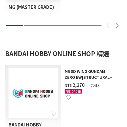
MG (MASTER GRADE)
BANDAI HOBBY ONLINE SHOP 精選
MGSD WING GUNDAM
ZERO EW[STRUCTURAL
COATING/BLACK] [2026年
‌2,270
NT$
（含税）
12月發送]
PRE-ORDER
BANDAI HOBBY