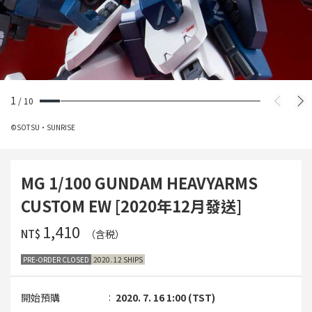
1
/
10
©SOTSU・SUNRISE
MG 1/100 GUNDAM HEAVYARMS
CUSTOM EW [2020年12月發送]
‌1,410
NT$
（含税）
PRE-ORDER CLOSED
2020. 12 SHIPS
開始預購
2020. 7. 16 1:00 (TST)