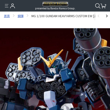
presented by Bandai Namco Group.
首頁
鋼彈
MG 1/100 GUNDAM HEAVYARMS CUSTOM EW [2020年12