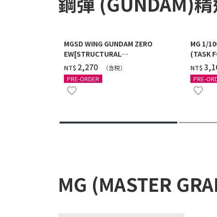
鋼彈 (GUNDAM)
MGSD WING GUNDAM ZERO
MG 1/1
EW[STRUCTURAL
(TASK F
COATING/BLACK] [2026年12月發送]
送]
‌2,270
‌3,
NT$
NT$
（含税）
PRE-ORDER
PRE-OR
MG (MASTER GR