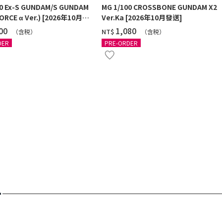
00 Ex-S GUNDAM/S GUNDAM
MG 1/100 CROSSBONE GUNDAM X2
ORCE α Ver.) [2026年10月發
Ver.Ka [2026年10月發送]
100
‌1,080
NT$
（含税）
（含税）
DER
PRE-ORDER