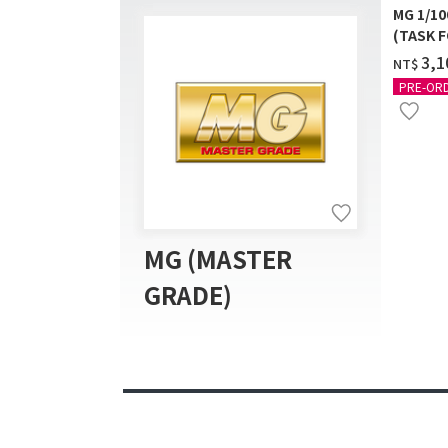
MG 1/1
(TASK F
送]
‌3,
NT$
PRE-OR
MG (MASTER
GRADE)