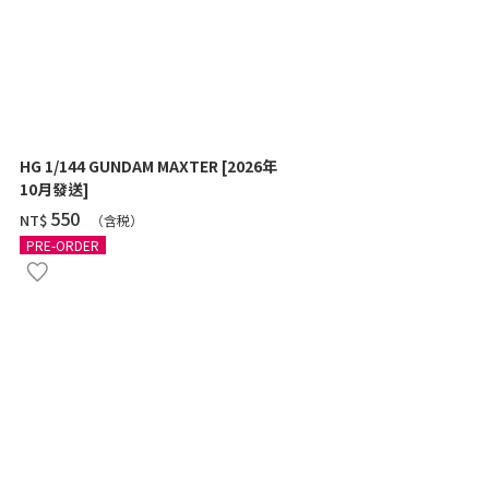
HG 1/144 GUNDAM MAXTER [2026年
HG 1/144 Z
10月發送]
SHOOTER) 
‌550
‌460
NT$
NT$
（含税）
（
PRE-ORDER
PRE-ORDER