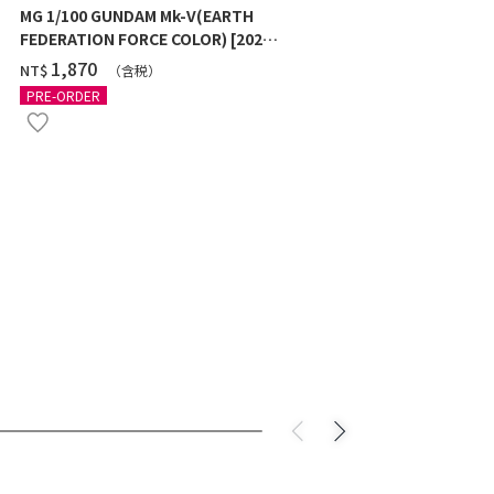
MG 1/100 GUNDAM Mk-V(EARTH
MG 1/100 GU
FEDERATION FORCE COLOR) [2026
[TITANIUM 
年11月發送]
‌1,870
‌1,970
NT$
NT$
（含税）
PRE-ORDER
PRE-ORDER