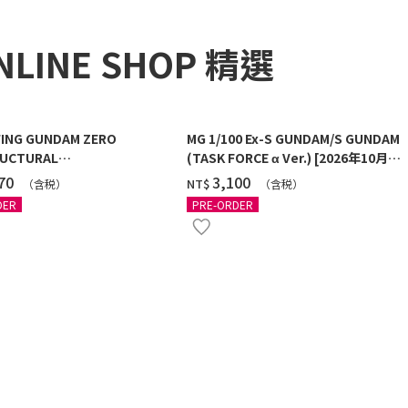
NLINE SHOP 精選
ING GUNDAM ZERO
MG 1/100 Ex-S GUNDAM/S GUNDAM
UCTURAL
(TASK FORCE α Ver.) [2026年10月發
G/BLACK] [2026年12月發送]
送]
270
‌3,100
NT$
（含税）
（含税）
DER
PRE-ORDER