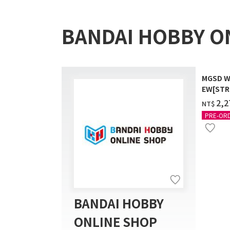
BANDAI HOBBY O
MGSD W
EW[STR
COATIN
‌2,
NT$
PRE-OR
BANDAI HOBBY
ONLINE SHOP