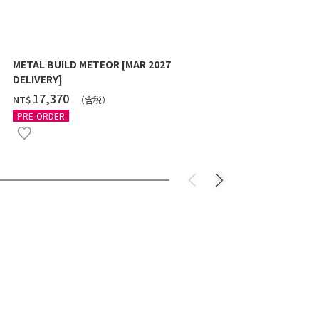
METAL BUILD METEOR [MAR 2027
HG 1/144 G
DELIVERY]
10月發送]
‌17,370
‌550
NT$
NT$
（含税）
（
PRE-ORDER
PRE-ORDER