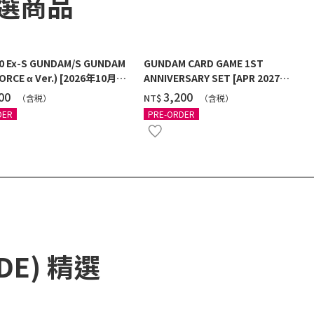
精選商品
00 Ex-S GUNDAM/S GUNDAM
GUNDAM CARD GAME 1ST
ORCE α Ver.) [2026年10月發
ANNIVERSARY SET [APR 2027
DELIVERY]
100
‌3,200
NT$
（含税）
（含税）
DER
PRE-ORDER
ADE) 精選