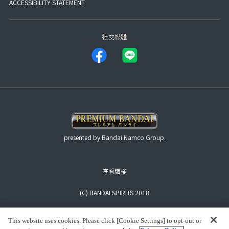
ACCESSIBILITY STATEMENT
社交媒體
presented by Bandai Namco Group.
查看版權
(C) BANDAI SPIRITS 2018
This website uses cookies. Please click [Cookie Settings] to opt-out or