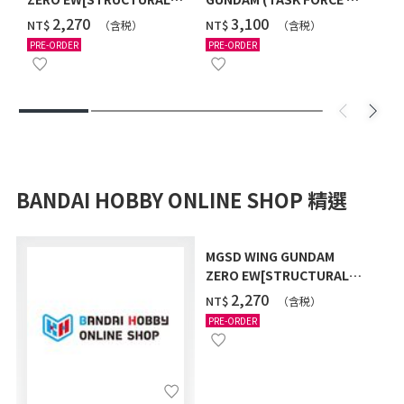
COATING/BLACK] [2026年
Ver.) [2026年10月發送]
‌2,270
‌3,100
NT$
NT$
（含税）
（含税）
12月發送]
PRE-ORDER
PRE-ORDER
BANDAI HOBBY ONLINE SHOP 精選
MGSD WING GUNDAM
ZERO EW[STRUCTURAL
COATING/BLACK] [2026年
‌2,270
NT$
（含税）
12月發送]
PRE-ORDER