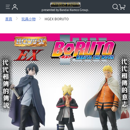
presented by Bandai Namco Group.
首頁
玩具小物
HGEX BORUTO