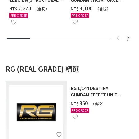
COATING/BLACK] [2026年
Ver.) [2026年10月發送]
‌2,270
‌3,100
NT$
NT$
（含税）
（含税）
12月發送]
PRE-ORDER
PRE-ORDER
RG (REAL GRADE) 精選
RG 1/144 DESTINY
GUNDAM EFFECT UNIT
"LIGHTNING WING" [2026
‌360
NT$
（含税）
年9月發送]
PRE-ORDER