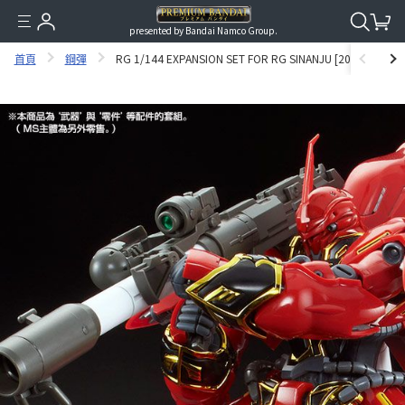
presented by Bandai Namco Group.
首頁
鋼彈
RG 1/144 EXPANSION SET FOR RG SINANJU [2019年10月