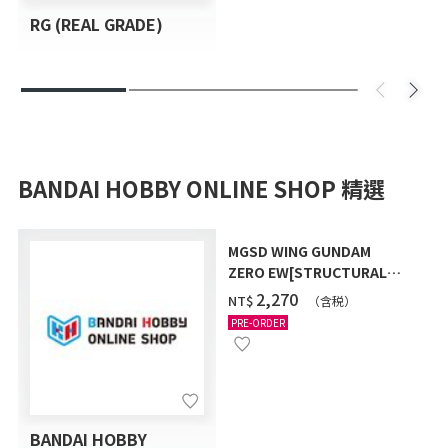
RG (REAL GRADE)
BANDAI HOBBY ONLINE SHOP 精選
MGSD WING GUNDAM
ZERO EW[STRUCTURAL
COATING/BLACK] [2026年
‌2,270
NT$
（含税）
12月發送]
PRE-ORDER
BANDAI HOBBY