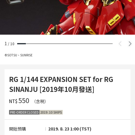
1
/
10
©SOTSU・SUNRISE
RG 1/144 EXPANSION SET for RG
SINANJU [2019年10月發送]
‌550
NT$
（含税）
PRE-ORDER CLOSED
2019. 10 SHIPS
開始預購
2019. 8. 23 1:00 (TST)