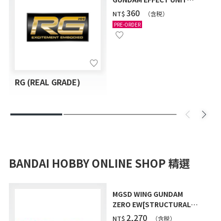
"LIGHTNING WING" [2026
‌360
NT$
（含税）
年9月發送]
PRE-ORDER
RG (REAL GRADE)
BANDAI HOBBY ONLINE SHOP 精選
MGSD WING GUNDAM
ZERO EW[STRUCTURAL
COATING/BLACK] [2026年
‌2,270
NT$
（含税）