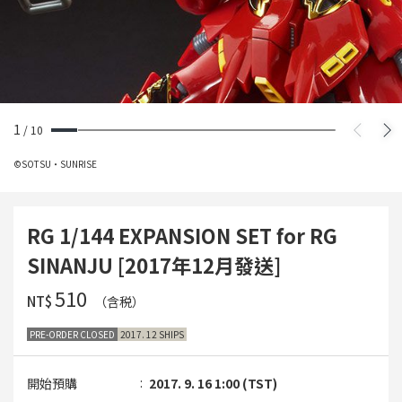
1
/
10
©SOTSU・SUNRISE
RG 1/144 EXPANSION SET for RG
SINANJU [2017年12月發送]
‌510
NT$
（含税）
PRE-ORDER CLOSED
2017. 12 SHIPS
開始預購
2017. 9. 16 1:00 (TST)