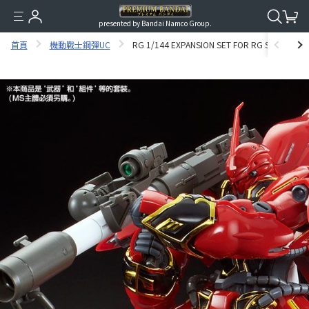
presented by Bandai Namco Group.
首頁
機動戰士鋼彈UC
RG 1/144 EXPANSION SET FOR RG SINANJU