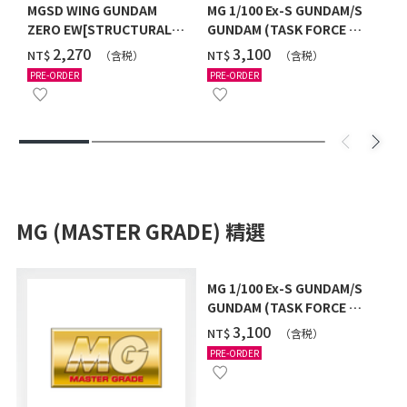
MGSD WING GUNDAM
MG 1/100 Ex-S GUNDAM/S
ZERO EW[STRUCTURAL
GUNDAM (TASK FORCE α
COATING/BLACK] [2026年
Ver.) [2026年10月發送]
‌2,270
‌3,100
NT$
NT$
（含税）
（含税）
12月發送]
PRE-ORDER
PRE-ORDER
MG (MASTER GRADE) 精選
MG 1/100 Ex-S GUNDAM/S
GUNDAM (TASK FORCE α
Ver.) [2026年10月發送]
‌3,100
NT$
（含税）
PRE-ORDER