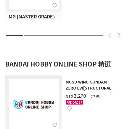
MG (MASTER GRADE)
BANDAI HOBBY ONLINE SHOP 精選
MGSD WING GUNDAM
ZERO EW[STRUCTURAL
COATING/BLACK] [2026年
‌2,270
NT$
（含税）
12月發送]
PRE-ORDER