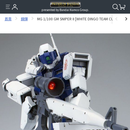
presented by Bandai Namco Group.
首頁
鋼彈
MG 1/100 GM SNIPER II [WHITE DINGO TEAM CUSTOM] 