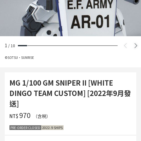
1
/
10
©SOTSU・SUNRISE
MG 1/100 GM SNIPER II [WHITE
DINGO TEAM CUSTOM] [2022年9月發
送]
‌970
NT$
（含税）
PRE-ORDER CLOSED
2022. 9 SHIPS