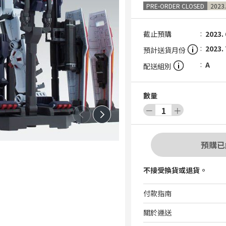
PRE-ORDER CLOSED
2023.
截止預購
2023. 
2023. 
預計送貨月份
A
配送組別
數量
－
1
＋
預購已
不接受換貨或退貨。
付款指南
關於運送