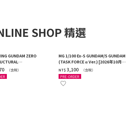
NLINE SHOP 精選
ING GUNDAM ZERO
MG 1/100 Ex-S GUNDAM/S GUNDAM
UCTURAL
(TASK FORCE α Ver.) [2026年10月發
G/BLACK] [2026年12月發送]
送]
270
‌3,100
NT$
（含税）
（含税）
DER
PRE-ORDER