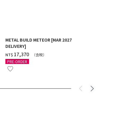
METAL BUILD METEOR [MAR 2027
HG 1/144 G
DELIVERY]
10月發送]
‌17,370
‌550
NT$
NT$
（含税）
（
PRE-ORDER
PRE-ORDER