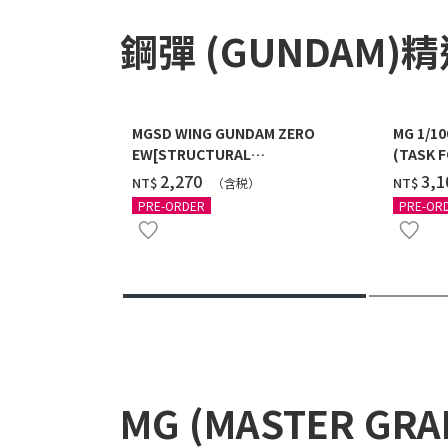
鋼彈 (GUNDAM)
MGSD WING GUNDAM ZERO
MG 1/1
EW[STRUCTURAL
(TASK F
COATING/BLACK] [2026年12月發送]
送]
‌2,270
‌3,
NT$
NT$
（含税）
PRE-ORDER
PRE-OR
MG (MASTER GR