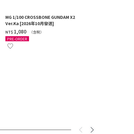
MG 1/100 CROSSBONE GUNDAM X2
MG 1/100 GU
Ver.Ka [2026年10月發送]
[TITANIUM 
‌1,080
‌1,970
NT$
NT$
（含税）
PRE-ORDER
PRE-ORDER