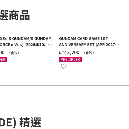
精選商品
00 Ex-S GUNDAM/S GUNDAM
GUNDAM CARD GAME 1ST
ORCE α Ver.) [2026年10月發
ANNIVERSARY SET [APR 2027
DELIVERY]
100
‌3,200
NT$
（含税）
（含税）
DER
PRE-ORDER
ADE) 精選