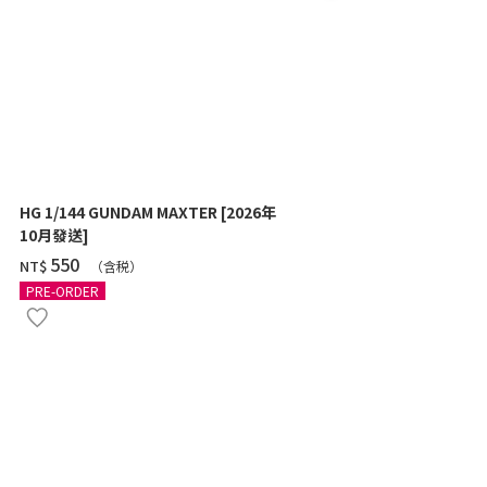
HG 1/144 GUNDAM MAXTER [2026年
HG 1/144 Z
10月發送]
SHOOTER) 
‌550
‌460
NT$
NT$
（含税）
（
PRE-ORDER
PRE-ORDER