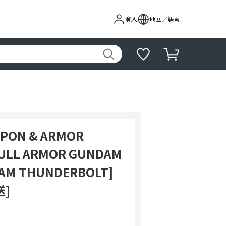
登入
地區／語言
APON & ARMOR
FULL ARMOR GUNDAM
DAM THUNDERBOLT]
送]