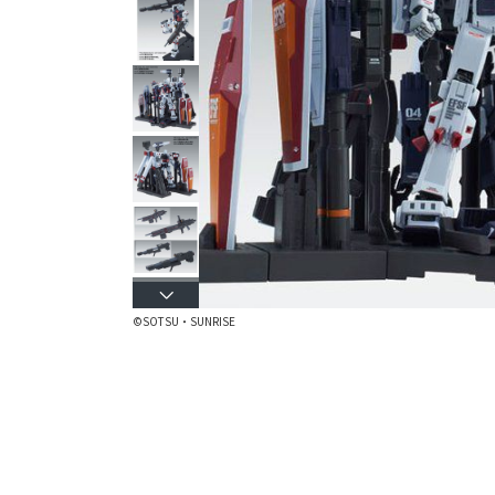
©SOTSU・SUNRISE