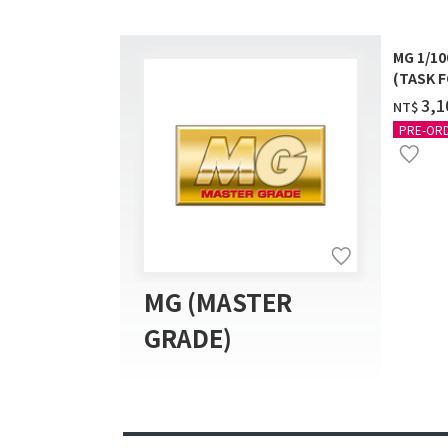
MG 1/1
(TASK F
送]
‌3,
NT$
PRE-OR
MG (MASTER
GRADE)