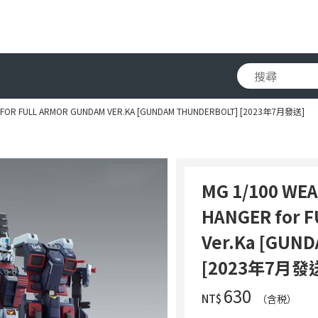
 FOR FULL ARMOR GUNDAM VER.KA [GUNDAM THUNDERBOLT] [2023年7月發送]
MG 1/100 WE
HANGER for 
Ver.Ka [GUN
[2023年7月發
‌630
NT$
（含税）