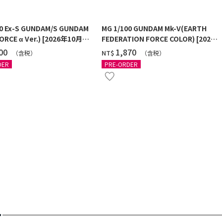
00 Ex-S GUNDAM/S GUNDAM
MG 1/100 GUNDAM Mk-V(EARTH
ORCE α Ver.) [2026年10月發
FEDERATION FORCE COLOR) [2026
年11月發送]
100
‌1,870
NT$
（含税）
（含税）
DER
PRE-ORDER