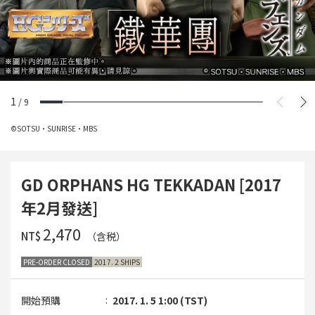
1
/
9
©SOTSU・SUNRISE・MBS
GD ORPHANS HG TEKKADAN [2017
年2月發送]
‌2,470
NT$
（含税）
PRE-ORDER CLOSED
2017. 2 SHIPS
開始預購
2017. 1. 5 1:00 (TST)