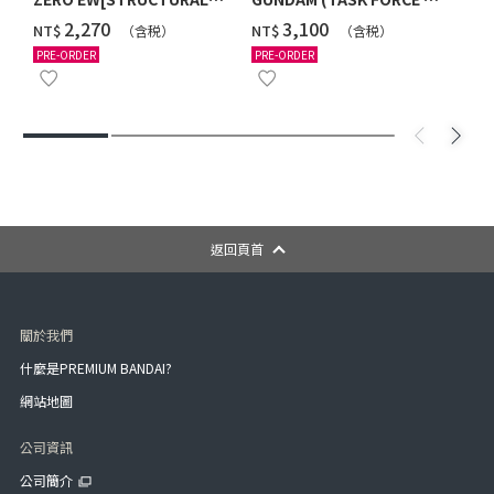
COATING/BLACK] [2026年
Ver.) [2026年10月發送]
‌2,270
‌3,100
NT$
NT$
（含税）
（含税）
12月發送]
PRE-ORDER
PRE-ORDER
返回頁首
關於我們
什麼是PREMIUM BANDAI?
網站地圖
公司資訊
公司簡介