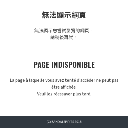
無法顯示網頁
無法顯示您嘗試瀏覽的網頁。
請稍後再試。
PAGE INDISPONIBLE
La page à laquelle vous avez tenté d'accéder ne peut pas
être affichée.
Veuillez réessayer plus tard.
(C) BANDAI SPIRITS 2018