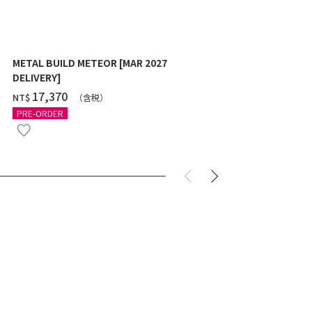
METAL BUILD METEOR [MAR 2027
HG 1/144 G
DELIVERY]
10月發送]
‌17,370
‌550
NT$
NT$
（含税）
（
PRE-ORDER
PRE-ORDER