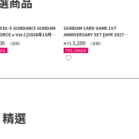
精選商品
00 Ex-S GUNDAM/S GUNDAM
GUNDAM CARD GAME 1ST
ORCE α Ver.) [2026年10月發
ANNIVERSARY SET [APR 2027
DELIVERY]
100
‌3,200
NT$
（含税）
（含税）
DER
PRE-ORDER
) 精選