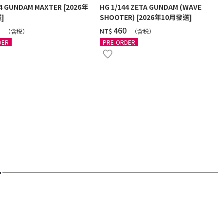
44 GUNDAM MAXTER [2026年
HG 1/144 ZETA GUNDAM (WAVE
]
SHOOTER) [2026年10月發送]
0
‌460
NT$
（含税）
（含税）
DER
PRE-ORDER