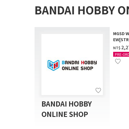
BANDAI HOBBY O
MGSD W
EW[STR
COATIN
‌2,
NT$
PRE-OR
BANDAI HOBBY
ONLINE SHOP