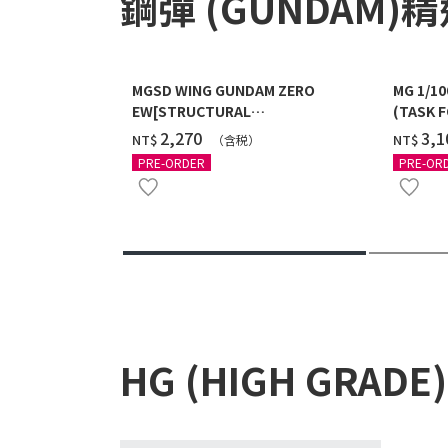
鋼彈 (GUNDAM)
MGSD WING GUNDAM ZERO
MG 1/1
EW[STRUCTURAL
(TASK F
COATING/BLACK] [2026年12月發送]
送]
‌2,270
‌3,
NT$
NT$
（含税）
PRE-ORDER
PRE-OR
HG (HIGH GRADE