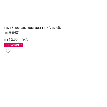
HG 1/144 GUNDAM MAXTER [2026年
HG 1/144 Z
10月發送]
SHOOTER) 
‌550
‌460
NT$
NT$
（含税）
（
PRE-ORDER
PRE-ORDER