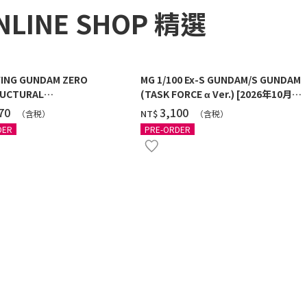
NLINE SHOP 精選
ING GUNDAM ZERO
MG 1/100 Ex-S GUNDAM/S GUNDAM
UCTURAL
(TASK FORCE α Ver.) [2026年10月發
G/BLACK] [2026年12月發送]
送]
270
‌3,100
NT$
（含税）
（含税）
DER
PRE-ORDER