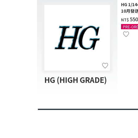
HG 1/1
10月發送
‌55
NT$
PRE-OR
HG (HIGH GRADE)