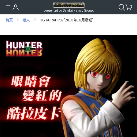
presented by Bandai Namco Group.
首頁
獵人
HG KURAPIKA [2016年10月發送]