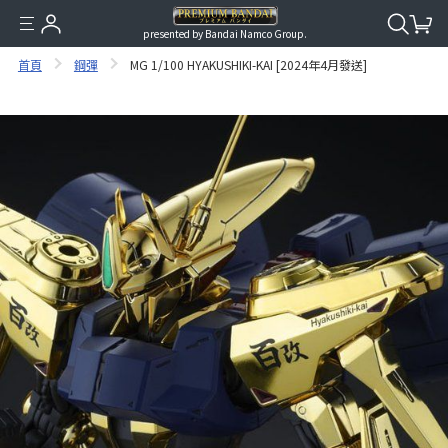
presented by Bandai Namco Group.
首頁
鋼彈
MG 1/100 HYAKUSHIKI-KAI [2024年4月發送]