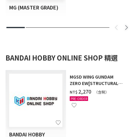
MG (MASTER GRADE)
BANDAI HOBBY ONLINE SHOP 精選
MGSD WING GUNDAM
ZERO EW[STRUCTURAL
COATING/BLACK] [2026年
‌2,270
NT$
（含税）
12月發送]
PRE-ORDER
BANDAI HOBBY