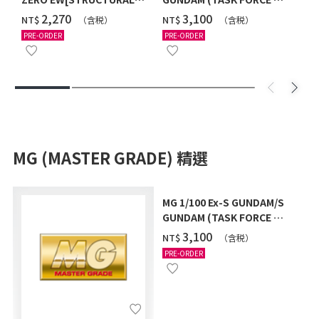
COATING/BLACK] [2026年
Ver.) [2026年10月發送]
‌2,270
‌3,100
NT$
NT$
（含税）
（含税）
12月發送]
PRE-ORDER
PRE-ORDER
MG (MASTER GRADE) 精選
MG 1/100 Ex-S GUNDAM/S
GUNDAM (TASK FORCE α
Ver.) [2026年10月發送]
‌3,100
NT$
（含税）
PRE-ORDER