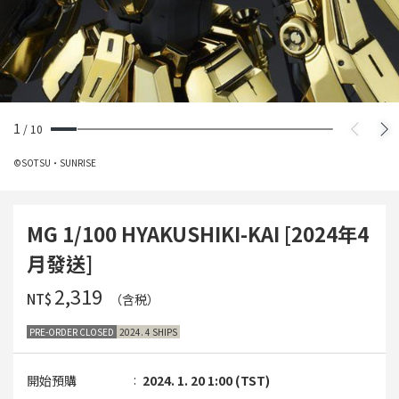
1
/
10
©SOTSU・SUNRISE
MG 1/100 HYAKUSHIKI-KAI [2024年4
月發送]
‌2,319
NT$
（含税）
PRE-ORDER CLOSED
2024. 4 SHIPS
開始預購
2024. 1. 20 1:00 (TST)