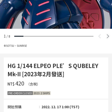
1
/
8
©SOTSU・SUNRISE
HG 1/144 ELPEO PLE’S QUBELEY
Mk-II [2023年2月發送]
‌420
NT$
（含税）
PRE-ORDER CLOSED
2023. 2 SHIPS
開始預購
2022. 12. 17 1:00 (TST)