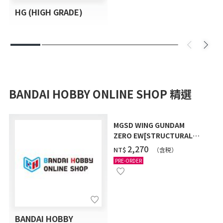
HG (HIGH GRADE)
BANDAI HOBBY ONLINE SHOP 精選
MGSD WING GUNDAM
ZERO EW[STRUCTURAL
COATING/BLACK] [2026年
‌2,270
NT$
（含税）
12月發送]
PRE-ORDER
BANDAI HOBBY