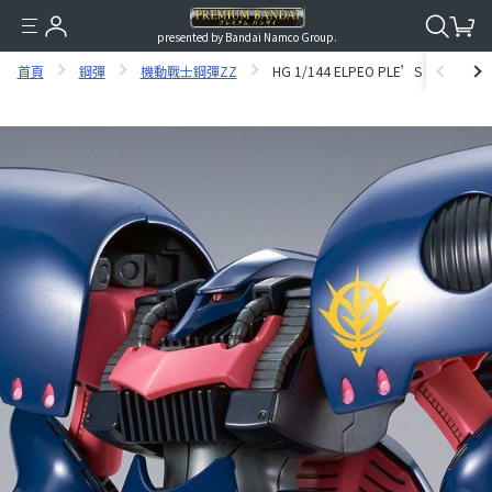
presented by Bandai Namco Group.
首頁
鋼彈
機動戰士鋼彈ZZ
HG 1/144 ELPEO PLE’S QUBELEY 