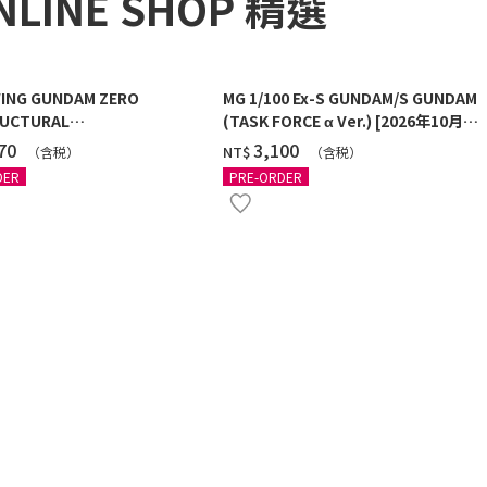
NLINE SHOP 精選
ING GUNDAM ZERO
MG 1/100 Ex-S GUNDAM/S GUNDAM
UCTURAL
(TASK FORCE α Ver.) [2026年10月發
G/BLACK] [2026年12月發送]
送]
270
‌3,100
NT$
（含税）
（含税）
DER
PRE-ORDER