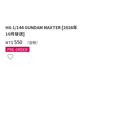
HG 1/144 GUNDAM MAXTER [2026年
HG 1/144 Z
10月發送]
SHOOTER) 
‌550
‌460
NT$
NT$
（含税）
（
PRE-ORDER
PRE-ORDER