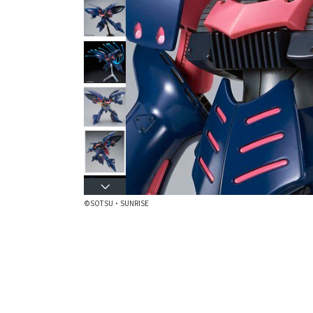
©SOTSU・SUNRISE