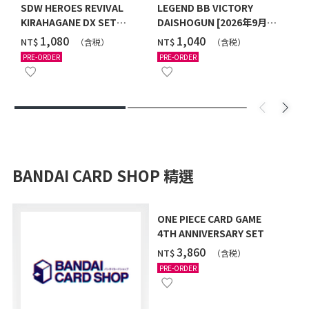
SDW HEROES REVIVAL
LEGEND BB VICTORY
KIRAHAGANE DX SET
DAISHOGUN [2026年9月發
[SPECIAL COATING] [2027
送]
‌1,080
‌1,040
NT$
NT$
（含税）
（含税）
年2月發送]
PRE-ORDER
PRE-ORDER
BANDAI CARD SHOP 精選
ONE PIECE CARD GAME
4TH ANNIVERSARY SET
‌3,860
NT$
（含税）
PRE-ORDER