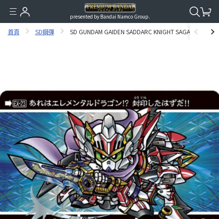
presented by Bandai Namco Group.
首頁
SD鋼彈
SD GUNDAM GAIDEN SADDARC KNIGHT SAGA 