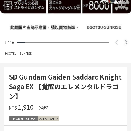
1
/
10
©SOTSU・SUNRISE
SD Gundam Gaiden Saddarc Knight
Saga EX 【覚醒のエレメンタルドラゴ
ン】
‌1,910
NT$
（含税）
PRE-ORDER CLOSED
2016. 4 SHIPS