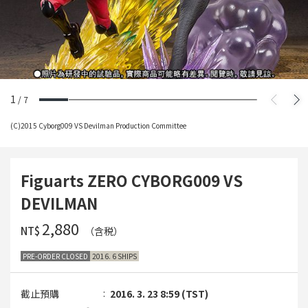
1
/
7
(C)2015 Cyborg009 VS Devilman Production Committee
Figuarts ZERO CYBORG009 VS
DEVILMAN
‌2,880
NT$
（含税）
PRE-ORDER CLOSED
2016. 6 SHIPS
截止預購
2016. 3. 23 8:59 (TST)