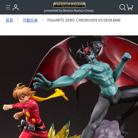
presented by Bandai Namco Group.
首頁
可動玩具
FIGUARTS ZERO CYBORG009 VS DEVILMAN