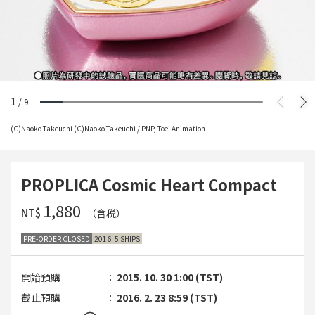
1
/
9
(C)Naoko Takeuchi (C)Naoko Takeuchi / PNP, Toei Animation
PROPLICA Cosmic Heart Compact
‌1,880
NT$
（含税）
PRE-ORDER CLOSED
2016. 5 SHIPS
開始預購
2015. 10. 30 1:00 (TST)
截止預購
2016. 2. 23 8:59 (TST)