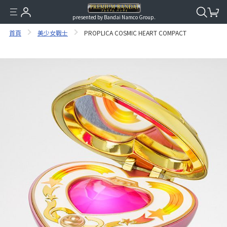
presented by Bandai Namco Group.
首頁
美少女戰士
PROPLICA COSMIC HEART COMPACT